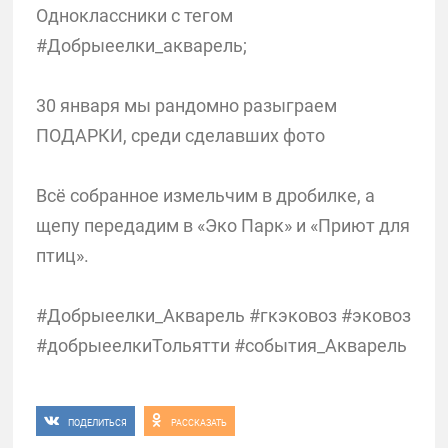
Одноклассники с тегом
#Добрыеелки_акварель;
30 января мы рандомно разыграем
ПОДАРКИ, среди сделавших фото
Всё собранное измельчим в дробилке, а
щепу передадим в «Эко Парк» и «Приют для
птиц».
#Добрыеелки_Акварель #гкэковоз #эковоз
#добрыеелкиТольятти #события_Акварель
ПОДЕЛИТЬСЯ
РАССКАЗАТЬ