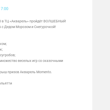
17:00
:00 в ТЦ «Акварель» пройдёт ВОЛШЕБНЫЙ
 Дедом Морозом и Снегурочкой!
ком;
к;
сугробов;
множество веселых игр со сказочными
ыш призов Акварель Momento.
ольятти