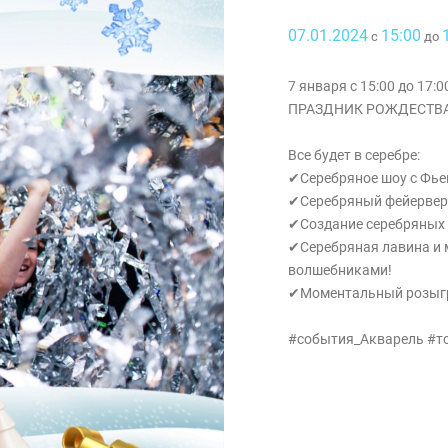
07.01.2024
15:00
с
до
7 января с 15:00 до 17
ПРАЗДНИК РОЖДЕСТВА с
Все будет в серебре:
✔Серебряное шоу с Фье
✔Серебряный фейервер
✔Создание серебряных 
✔Серебряная лавина и 
волшебниками!
✔Моментальный розыгр
#события_Акварель #т