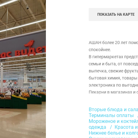
ПОКАЗАТЬ НА КАРТЕ
АШАН более 20 лет пом
спокойнее.
В гипермаркетах предст
семьи и быта, от повсе
выпечка, свежие фрукты
бытовая химия, товары 
электроника по выгодн
Пекарни в магазинах и 
обеспечивают свежесть 
АШАН. Товары собстве
Вторые блюда и сал
на любой вкус и кошеле
Терминалы оплаты
Программа лояльности 
Мороженое и коктей
одежда
Красота и
предложениями делает п
Нижнее белье и колг
выгодными. Здесь есть 