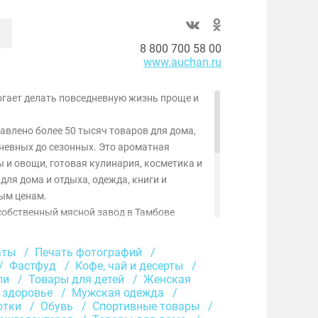
8 800 700 58 00
www.auchan.ru
огает делать повседневную жизнь проще и
авлено более 50 тысяч товаров для дома,
дневных до сезонных. Это ароматная
 и овощи, готовая кулинария, косметика и
для дома и отдыха, одежда, книги и
ым ценам.
собственный мясной завод в Тамбове
и качество продуктов, доступных только в
нных марок представлены ассортиментом
аты
Печать фотографий
к, а также эксклюзивный импорт.
Фастфуд
Кофе, чай и десерты
с кешбэком до 70% и персональными
ли
Товары для детей
Женская
 здоровье
Мужская одежда
окупки не только удобными, но и
отки
Обувь
Спортивные товары
всё, чтобы повседневные дела оставались