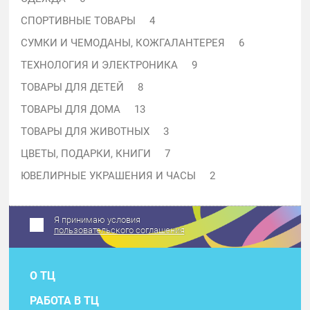
СПОРТИВНЫЕ ТОВАРЫ
4
СУМКИ И ЧЕМОДАНЫ, КОЖГАЛАНТЕРЕЯ
6
ТЕХНОЛОГИЯ И ЭЛЕКТРОНИКА
9
ТОВАРЫ ДЛЯ ДЕТЕЙ
8
ТОВАРЫ ДЛЯ ДОМА
13
Подпишись на нашу рассылку
ТОВАРЫ ДЛЯ ЖИВОТНЫХ
3
и узнавай обо всем первым
ЦВЕТЫ, ПОДАРКИ, КНИГИ
7
ЮВЕЛИРНЫЕ УКРАШЕНИЯ И ЧАСЫ
2
Я принимаю условия
пользовательского соглашения
О ТЦ
РАБОТА В ТЦ