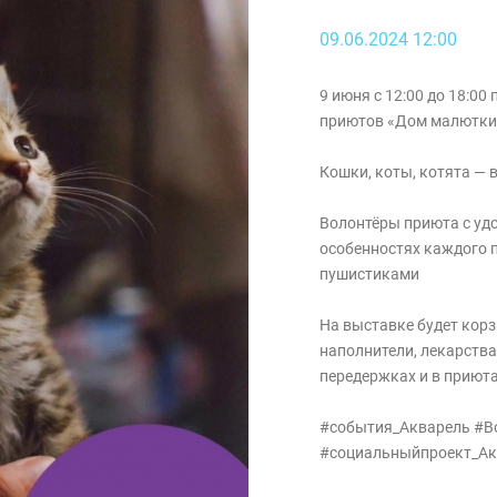
09.06.2024 12:00
9 июня с 12:00 до 18:0
приютов «Дом малютки
Кошки, коты, котята — 
Волонтёры приюта с удо
особенностях каждого п
пушистиками
На выставке будет корз
наполнители, лекарства
передержках и в приюта
#события_Акварель #В
#социальныйпроект_Ак