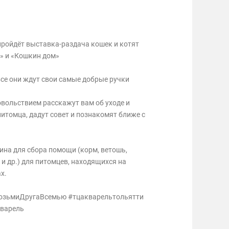
0 пройдёт выставка-раздача кошек и котят
» и «Кошкин дом»
все они ждут свои самые добрые ручки
вольствием расскажут вам об уходе и
итомца, дадут совет и познакомят ближе с
ина для сбора помощи (корм, ветошь,
 и др.) для питомцев, находящихся на
х.
озьмиДругаВсемью #тцакварельтольятти
варель