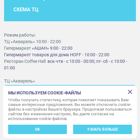
СХЕМА ТЦ
Режим работы:
ТЦ «Акварель» 10:00 - 22:00
Гипермаркет
«АШАН» 9:00 - 22:00
Гипермаркет товаров для дома HOFF - 10:00 - 22:00
Ресторан Coffee Hall
вск-чтв - с 10:00 - 00:00; пт- сб - с 10:00 -
01:00
ТЦ «Акварель»
г. Тольятти, шоссе Южное, 6
МЫ ИСПОЛЬЗУЕМ COOKIE-ФАЙЛЫ
t
lt@aquarelle-centre.ru
Чтобы получать статистику, которая помогает показывать Вам
самые интересные предложения. Вы можете отключить cookie-
ООО «Акварель»
файлы в настройках Вашего браузера. Продолжая пользоваться
сайтом без изменения настроек, Вы даете согласие на
© «Акварель» 2010–2026. Все права защищены.
использование cookie-файлов.
Дизайн концепция сайта —
Адаптивный дизайн и программирование —
34
ВЕБ
OK
УЗНАТЬ БОЛЬШЕ