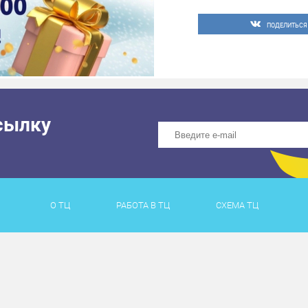
ПОДЕЛИТЬСЯ
сылку
О ТЦ
РАБОТА В ТЦ
СХЕМА ТЦ