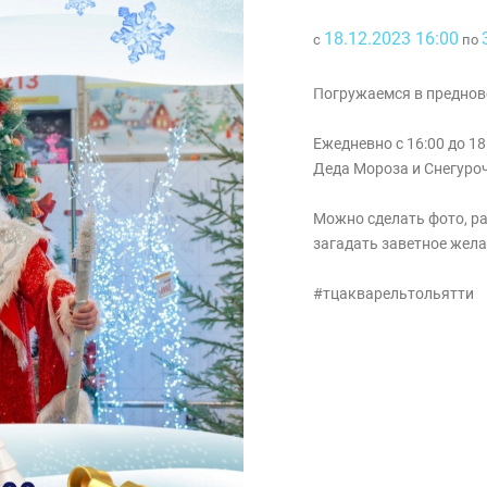
18.12.2023 16:00
с
по
Погружаемся в предно
Ежедневно с 16:00 до 1
Деда Мороза и Снегуро
Можно сделать фото, ра
загадать заветное жела
#тцакварельтольятти