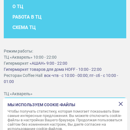
О ТЦ
РАБОТА В ТЦ
СХЕМА ТЦ
Режим работы:
ТЦ «Акварель» 10:00 - 22:00
Гипермаркет
«АШАН» 9:00 - 22:00
Гипермаркет товаров для дома HOFF - 10:00 - 22:00
Ресторан Coffee Hall
вск-чтв - с 10:00 - 00:00; пт- сб - с 10:00 -
01:00
ТЦ «Акварель»
г. Тольятти, шоссе Южное, 6
МЫ ИСПОЛЬЗУЕМ COOKIE-ФАЙЛЫ
t
lt@aquarelle-centre.ru
Чтобы получать статистику, которая помогает показывать Вам
самые интересные предложения. Вы можете отключить cookie-
ООО «Акварель»
файлы в настройках Вашего браузера. Продолжая пользоваться
сайтом без изменения настроек, Вы даете согласие на
© «Акварель» 2010–2026. Все права защищены.
использование cookie-файлов.