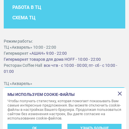
РАБОТА В ТЦ
СХЕМА ТЦ
Режим работы:
ТЦ «Акварель» 10:00 - 22:00
Гипермаркет
«АШАН» 9:00 - 22:00
Гипермаркет товаров для дома HOFF - 10:00 - 22:00
Ресторан Coffee Hall
вск-чтв - с 10:00 - 00:00; пт- сб - с 10:00 -
01:00
ТЦ «Акварель»
г. Тольятти, шоссе Южное, 6
МЫ ИСПОЛЬЗУЕМ COOKIE-ФАЙЛЫ
t
lt@aquarelle-centre.ru
Чтобы получать статистику, которая помогает показывать Вам
самые интересные предложения. Вы можете отключить cookie-
ООО «Акварель»
файлы в настройках Вашего браузера. Продолжая пользоваться
сайтом без изменения настроек, Вы даете согласие на
© «Акварель» 2010–2026. Все права защищены.
использование cookie-файлов.
Дизайн концепция сайта —
Адаптивный дизайн и программирование —
34
ВЕБ
OK
УЗНАТЬ БОЛЬШЕ