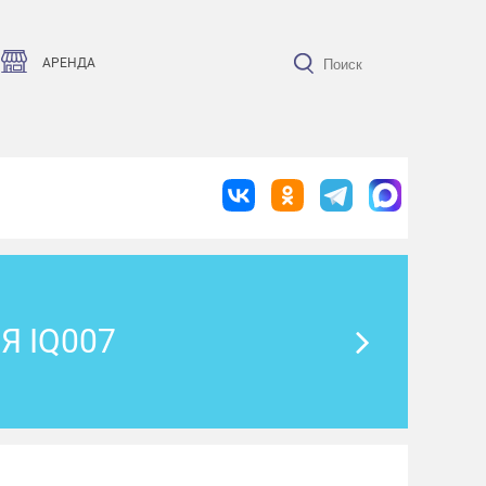
АРЕНДА
 IQ007