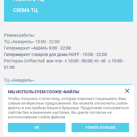
СХЕМА ТЦ
Режим работы:
ТЦ «Акварель» 10:00 - 22:00
Гипермаркет
«АШАН» 9:00 - 22:00
Гипермаркет товаров для дома HOFF - 10:00 - 22:00
Ресторан Coffee Hall
вск-чтв - с 10:00 - 00:00; пт- сб - с 10:00 -
01:00
ТЦ «Акварель»
г. Тольятти, шоссе Южное, 6
МЫ ИСПОЛЬЗУЕМ COOKIE-ФАЙЛЫ
t
lt@aquarelle-centre.ru
Чтобы получать статистику, которая помогает показывать Вам
самые интересные предложения. Вы можете отключить cookie-
ООО «Акварель»
файлы в настройках Вашего браузера. Продолжая пользоваться
© «Акварель» 2010–2026. Все права защищены.
сайтом без изменения настроек, Вы даете согласие на
использование cookie-файлов.
Дизайн концепция сайта —
Адаптивный дизайн и программирование —
34
ВЕБ
OK
УЗНАТЬ БОЛЬШЕ