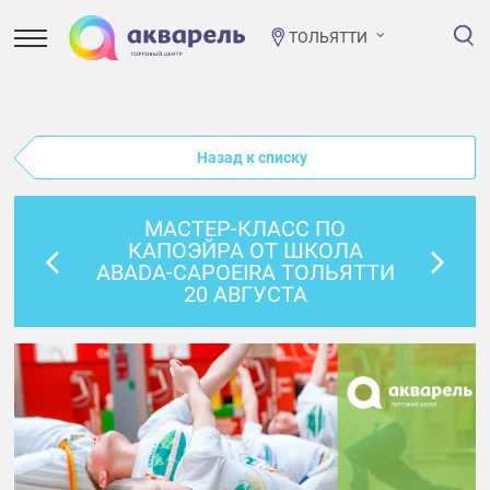
ТОЛЬЯТТИ
Назад к списку
МАСТЕР-КЛАСС ПО
КАПОЭЙРА ОТ ШКОЛА
ABADA-CAPOEIRA ТОЛЬЯТТИ
20 АВГУСТА