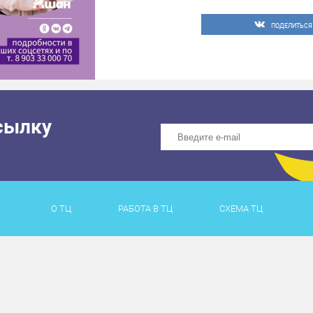
чел.) Организатор оста
акции.
ПОДЕЛИТЬСЯ
#тцакварельтольятти 
сылку
О ТЦ
РАБОТА В ТЦ
СХЕМА ТЦ