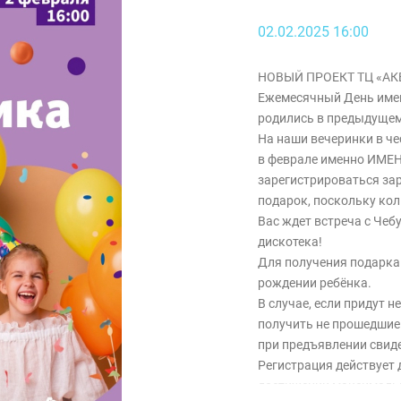
02.02.2025 16:00
НОВЫЙ ПРОЕКТ ТЦ «АК
Ежемесячный День имени
родились в предыдущем
На наши вечеринки в че
в феврале именно ИМ
зарегистрироваться за
подарок, поскольку ко
Вас ждет встреча с Че
дискотека!
Для получения подарка
рождении ребёнка.
В случае, если придут н
получить не прошедшие
при предъявлении свид
Регистрация действует д
достижении максимальн