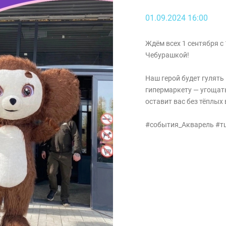
01.09.2024 16:00
Ждём всех 1 сентября с 
Чебурашкой!
Наш герой будет гулять
гипермаркету — угощать
оставит вас без тёплых
#события_Акварель #т