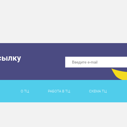
сылку
О ТЦ
РАБОТА В ТЦ
СХЕМА ТЦ