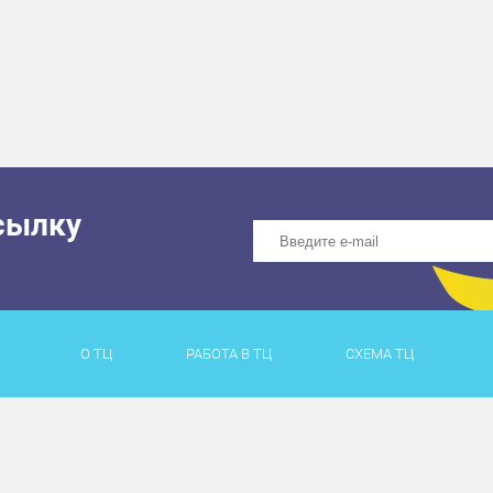
сылку
О ТЦ
РАБОТА В ТЦ
СХЕМА ТЦ