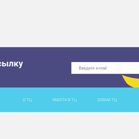
сылку
О ТЦ
РАБОТА В ТЦ
СХЕМА ТЦ