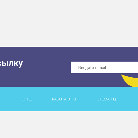
сылку
О ТЦ
РАБОТА В ТЦ
СХЕМА ТЦ