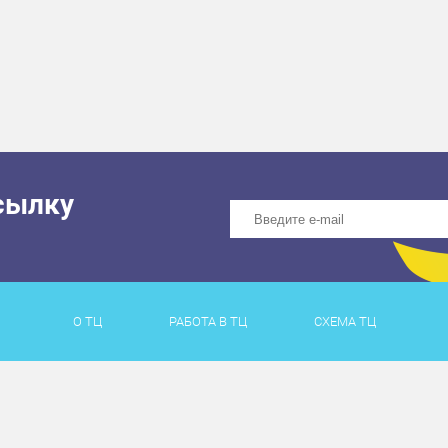
сылку
О ТЦ
РАБОТА В ТЦ
СХЕМА ТЦ