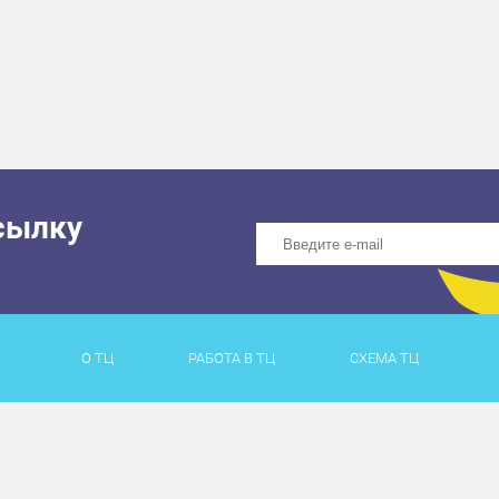
сылку
О ТЦ
РАБОТА В ТЦ
СХЕМА ТЦ