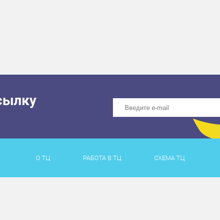
сылку
О ТЦ
РАБОТА В ТЦ
СХЕМА ТЦ