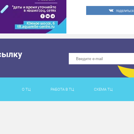
#события_Акварель #т
ПОДЕЛИТЬСЯ
Оценили 16 человек
сылку
О ТЦ
РАБОТА В ТЦ
СХЕМА ТЦ