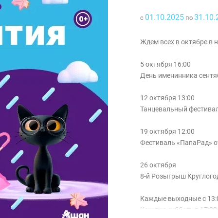
01.10.2025
31.10.
с
по
Ждем всех в октябре в 
5 октября 16:00
День именинника сентя
12 октября 13:00
Танцевальный фестивал
19 октября 12:00
Фестиваль «ПапаРад» о
26 октября
8-й Розыгрыш Круглого
Каждые выходные с 13
Каждую субботу в 17:00