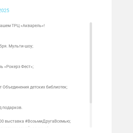
2025
нашем ТРЦ «Акварель»!
бря. Мульти-шоу;
ь «Рокерз Фест»;
т Объединения детских библиотек;
д подарков.
:00 выставка #ВозьмиДругаВсемью;
 смотрим семейное кино!