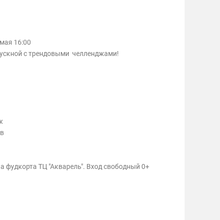
 мая 16:00
пускной с трендовыми челленджами!
ж
ов
на фудкорта ТЦ "Акварель". Вход свободный 0+