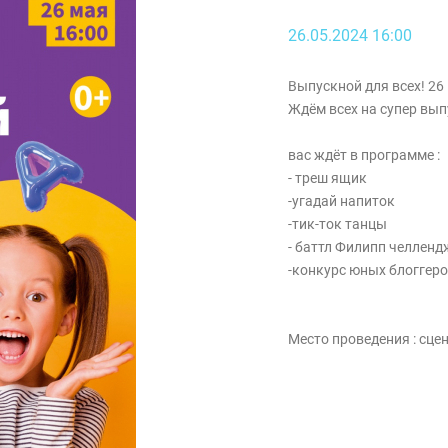
26.05.2024 16:00
Выпускной для всех! 26
Ждём всех на супер вы
вас ждёт в программе :
- треш ящик
-угадай напиток
-тик-ток танцы
- баттл Филипп челленд
-конкурс юных блоггер
Место проведения : сце