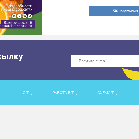
День именинника мая.
ПОДЕЛИТЬСЯ
27 июня 10:00
Выставка-продажа комн
28 июня 17:00
Хит-шоу с «Акварель».
Каждую пятницу в 16:00
сылку
#трцакварельтольятти
О ТЦ
РАБОТА В ТЦ
СХЕМА ТЦ