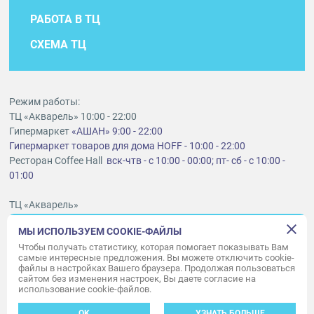
РАБОТА В ТЦ
СХЕМА ТЦ
Режим работы:
ТЦ «Акварель» 10:00 - 22:00
Гипермаркет
«АШАН» 9:00 - 22:00
Гипермаркет товаров для дома HOFF - 10:00 - 22:00
Ресторан Coffee Hall
вск-чтв - с 10:00 - 00:00; пт- сб - с 10:00 -
01:00
ТЦ «Акварель»
г. Тольятти, шоссе Южное, 6
МЫ ИСПОЛЬЗУЕМ COOKIE-ФАЙЛЫ
t
lt@aquarelle-centre.ru
Чтобы получать статистику, которая помогает показывать Вам
самые интересные предложения. Вы можете отключить cookie-
ООО «Акварель»
файлы в настройках Вашего браузера. Продолжая пользоваться
© «Акварель» 2010–2026. Все права защищены.
сайтом без изменения настроек, Вы даете согласие на
использование cookie-файлов.
Дизайн концепция сайта —
Адаптивный дизайн и программирование —
34
ВЕБ
OK
УЗНАТЬ БОЛЬШЕ