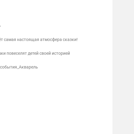
»
дёт самая настоящая атмосфера сказки!
шки повеселят детей своей историей
#события_Акварель