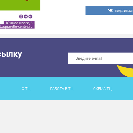
28 ИЮЛЯ
17:00-19:00 Aква-party
ПОДЕЛИТЬСЯ
Вход на мероприятия с
Место проведения: ули
Мероприятия могут быт
условиями, следите за 
сылку
#тцакварельтольятти 
О ТЦ
РАБОТА В ТЦ
СХЕМА ТЦ