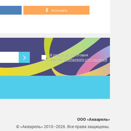
РАССКАЗАТЬ
вободный, 0+
чная детская площадка.
ь перенесены в связи с погодными
афишей в социальных сетях.
Я принимаю условия
пользовательского соглашения
#события_Акварель
ООО «Акварель»
© «Акварель» 2010–2026. Все права защищены.