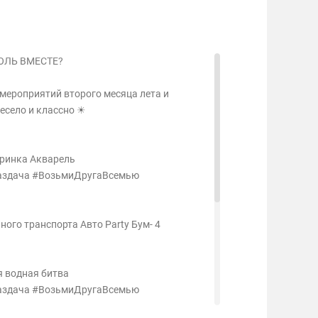
ЮЛЬ ВМЕСТЕ?
мероприятий второго месяца лета и
есело и классно ☀
еринка Акварель
раздача #ВозьмиДругаВсемью
ного транспорта Aвто Party Бум- 4
я водная битва
раздача #ВозьмиДругаВсемью