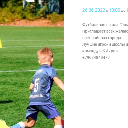
26.06.2022
18:00
с
до
Футбольная школа "Гал
Приглашает всех желающ
всех районах города.
Лучшие игроки школы и
команду ФК Акрон.
+79674848479