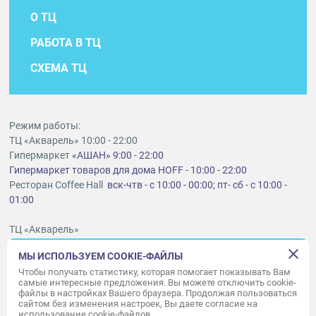
О ТЦ
РАБОТА В ТЦ
СХЕМА ТЦ
Режим работы:
ТЦ «Акварель» 10:00 - 22:00
Гипермаркет
«АШАН» 9:00 - 22:00
Гипермаркет товаров для дома HOFF - 10:00 - 22:00
Ресторан Coffee Hall
вск-чтв - с 10:00 - 00:00; пт- сб - с 10:00 -
01:00
ТЦ «Акварель»
г. Тольятти, шоссе Южное, 6
МЫ ИСПОЛЬЗУЕМ COOKIE-ФАЙЛЫ
t
lt@aquarelle-centre.ru
Чтобы получать статистику, которая помогает показывать Вам
самые интересные предложения. Вы можете отключить cookie-
ООО «Акварель»
файлы в настройках Вашего браузера. Продолжая пользоваться
сайтом без изменения настроек, Вы даете согласие на
© «Акварель» 2010–2026. Все права защищены.
использование cookie-файлов.