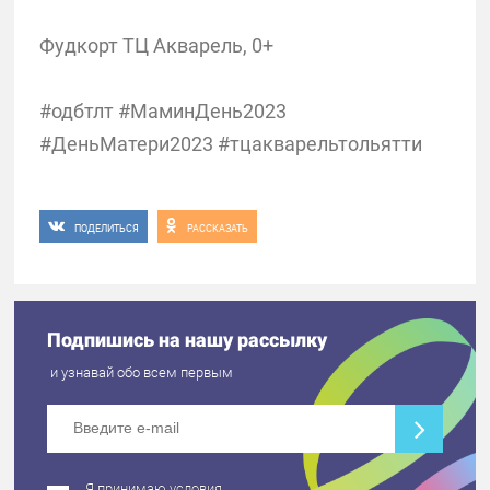
Фудкорт ТЦ Акварель, 0+
#одбтлт #МаминДень2023
#ДеньМатери2023 #тцакварельтольятти
ПОДЕЛИТЬСЯ
РАССКАЗАТЬ
Подпишись на нашу рассылку
и узнавай обо всем первым
Я принимаю условия