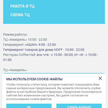
РАБОТА В ТЦ
СХЕМА ТЦ
Режим работы:
ТЦ «Акварель» 10:00 - 22:00
Гипермаркет
«АШАН» 9:00 - 22:00
Гипермаркет товаров для дома HOFF - 10:00 - 22:00
Ресторан Coffee Hall
вск-чтв - с 10:00 - 00:00; пт- сб - с 10:00 -
01:00
ТЦ «Акварель»
г. Тольятти, шоссе Южное, 6
МЫ ИСПОЛЬЗУЕМ COOKIE-ФАЙЛЫ
t
lt@aquarelle-centre.ru
Чтобы получать статистику, которая помогает показывать Вам
самые интересные предложения. Вы можете отключить cookie-
ООО «Акварель»
файлы в настройках Вашего браузера. Продолжая пользоваться
сайтом без изменения настроек, Вы даете согласие на
© «Акварель» 2010–2026. Все права защищены.
использование cookie-файлов.
Дизайн концепция сайта —
Адаптивный дизайн и программирование —
34
ВЕБ
OK
УЗНАТЬ БОЛЬШЕ