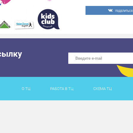
А также мастер-класс п
языке с лепестками ро
ПОДЕЛИТЬСЯ
«Helen Doron»!
Заморозим зло и растоп
Вход свободный
сылку
О ТЦ
РАБОТА В ТЦ
СХЕМА ТЦ