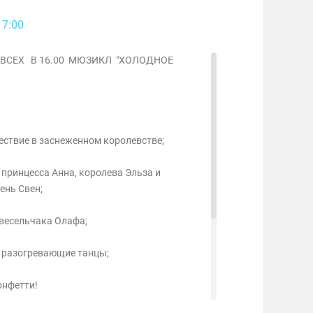
17:00
 ВСЕХ В 16.00 МЮЗИКЛ "ХОЛОДНОЕ
ествие в заснеженном королевстве;
 принцесса Анна, королева Эльза и
ень Свен;
 весельчака Олафа;
и разогревающие танцы;
онфетти!