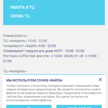
РАБОТА В ТЦ
СХЕМА ТЦ
Режим работы:
ТЦ «Акварель» 10:00 - 22:00
Гипермаркет
«АШАН» 9:00 - 22:00
Гипермаркет товаров для дома HOFF - 10:00 - 22:00
Ресторан Coffee Hall
вск-чтв - с 10:00 - 00:00; пт- сб - с 10:00 -
01:00
ТЦ «Акварель»
г. Тольятти, шоссе Южное, 6
МЫ ИСПОЛЬЗУЕМ COOKIE-ФАЙЛЫ
t
lt@aquarelle-centre.ru
Чтобы получать статистику, которая помогает показывать Вам
самые интересные предложения. Вы можете отключить cookie-
ООО «Акварель»
файлы в настройках Вашего браузера. Продолжая пользоваться
сайтом без изменения настроек, Вы даете согласие на
© «Акварель» 2010–2026. Все права защищены.
использование cookie-файлов.
Дизайн концепция сайта —
Адаптивный дизайн и программирование —
34
ВЕБ