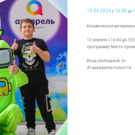
13.04.2024
16:00
с
до
Космическая вечеринка
13 апреля с 16:00 до 18
программу! Место прове
Вход свободный, 0+
#тцакварельтольятти