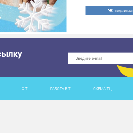
ПОДЕЛИТЬСЯ
сылку
О ТЦ
РАБОТА В ТЦ
СХЕМА ТЦ