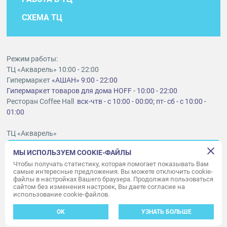
СХЕМА ТЦ
Режим работы:
ТЦ «Акварель» 10:00 - 22:00
Гипермаркет
«АШАН» 9:00 - 22:00
Гипермаркет товаров для дома HOFF - 10:00 - 22:00
Ресторан Coffee Hall
вск-чтв - с 10:00 - 00:00; пт- сб - с 10:00 -
01:00
ТЦ «Акварель»
г. Тольятти, шоссе Южное, 6
МЫ ИСПОЛЬЗУЕМ COOKIE-ФАЙЛЫ
t
lt@aquarelle-centre.ru
Чтобы получать статистику, которая помогает показывать Вам
самые интересные предложения. Вы можете отключить cookie-
ООО «Акварель»
файлы в настройках Вашего браузера. Продолжая пользоваться
сайтом без изменения настроек, Вы даете согласие на
© «Акварель» 2010–2026. Все права защищены.
использование cookie-файлов.
Дизайн концепция сайта —
Адаптивный дизайн и программирование —
34
ВЕБ
OK
УЗНАТЬ БОЛЬШЕ