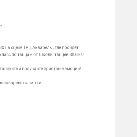
?
30 на сцене ТРЦ Акварель , где пройдёт
ласс по танцам от Школы танцев Sharks!
 танцуйте и получайте приятные эмоции!
рцакварельтольятти