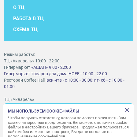
О ТЦ
РАБОТА В ТЦ
СХЕМА ТЦ
Режим работы:
ТЦ «Акварель» 10:00 - 22:00
Гипермаркет
«АШАН» 9:00 - 22:00
Гипермаркет товаров для дома HOFF - 10:00 - 22:00
Ресторан Coffee Hall
вск-чтв - с 10:00 - 00:00; пт- сб - с 10:00 -
01:00
ТЦ «Акварель»
г. Тольятти, шоссе Южное, 6
МЫ ИСПОЛЬЗУЕМ COOKIE-ФАЙЛЫ
t
lt@aquarelle-centre.ru
Чтобы получать статистику, которая помогает показывать Вам
самые интересные предложения. Вы можете отключить cookie-
ООО «Акварель»
файлы в настройках Вашего браузера. Продолжая пользоваться
сайтом без изменения настроек, Вы даете согласие на
© «Акварель» 2010–2026. Все права защищены.
использование cookie-файлов.