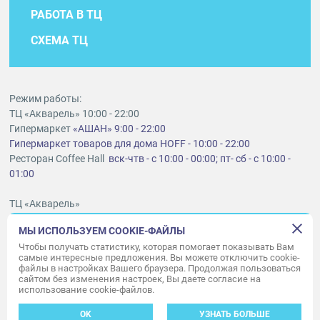
РАБОТА В ТЦ
СХЕМА ТЦ
Режим работы:
ТЦ «Акварель» 10:00 - 22:00
Гипермаркет
«АШАН» 9:00 - 22:00
Гипермаркет товаров для дома HOFF - 10:00 - 22:00
Ресторан Coffee Hall
вск-чтв - с 10:00 - 00:00; пт- сб - с 10:00 -
01:00
ТЦ «Акварель»
г. Тольятти, шоссе Южное, 6
МЫ ИСПОЛЬЗУЕМ COOKIE-ФАЙЛЫ
t
lt@aquarelle-centre.ru
Чтобы получать статистику, которая помогает показывать Вам
самые интересные предложения. Вы можете отключить cookie-
ООО «Акварель»
файлы в настройках Вашего браузера. Продолжая пользоваться
сайтом без изменения настроек, Вы даете согласие на
© «Акварель» 2010–2026. Все права защищены.
использование cookie-файлов.
Дизайн концепция сайта —
Адаптивный дизайн и программирование —
34
ВЕБ
OK
УЗНАТЬ БОЛЬШЕ