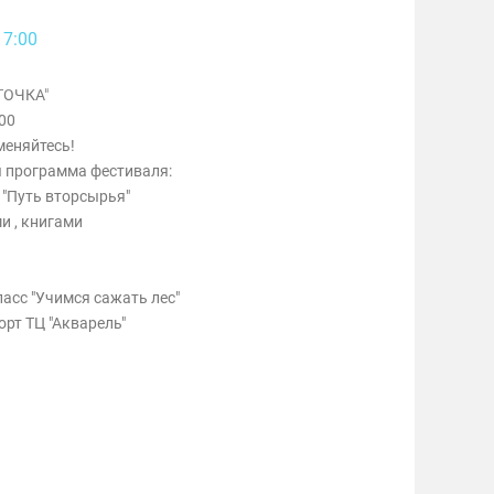
17:00
ТОЧКА"
:00
меняйтесь!
я программа фестиваля:
 "Путь вторсырья"
и , книгами
ласс "Учимся сажать лес"
рт ТЦ "Акварель"