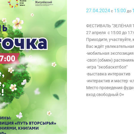
27.04.2024
15:00
с
до
ФЕСТИВАЛЬ "ЗЕЛЁНАЯ 
27 апреля с 15:00 до 17
Приходите, участвуйте, 
Вас ждёт увлекательна
-мобильная экспозиция
-своп (обмен) растениям
-игра "экобаскетбол"
-выставка интерактив
-интерактив и мастер -к
Место проведения фудко
вход свободный 0+