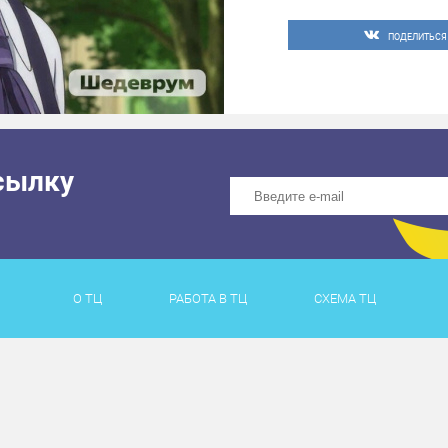
ПОДЕЛИТЬСЯ
сылку
О ТЦ
РАБОТА В ТЦ
СХЕМА ТЦ