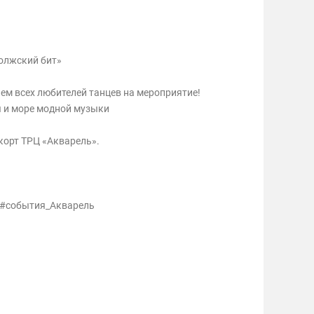
олжский бит»
аем всех любителей танцев на мероприятие!
ы и море модной музыки
корт ТРЦ «Акварель».
 #события_Акварель