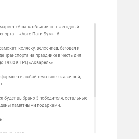
рмаркет «Ашан» объявляют ежегодный
спорта — «Авто Пати Бум» - 6
амокат, коляску, велосипед, беговел и
де Транспорта на празднике в честь дня
до 19:00 в ТРЦ «Акварель»
формлен в любой тематике: сказочной,
п.
а будет выбрано 3 победителя, остальные
ждены памятными подарками.
ь:
595042_6705...