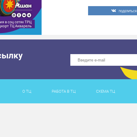
✔в MAX +79033300070
✔в личные сообщения 
ПОДЕЛИТЬСЯ
Мероприятие может быть
погодными условиями.
#трцакварельтольятти
сылку
О ТЦ
РАБОТА В ТЦ
СХЕМА ТЦ