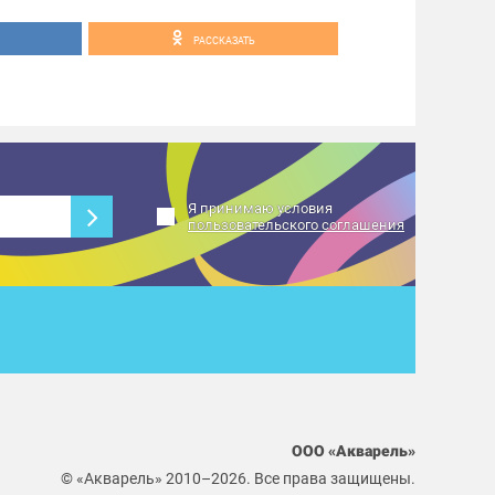
группы ВК
РАССКАЗАТЬ
 перенесено на фуд-корт в связи с
 #события_Акварель
Я принимаю условия
пользовательского соглашения
ООО «Акварель»
© «Акварель» 2010–2026. Все права защищены.