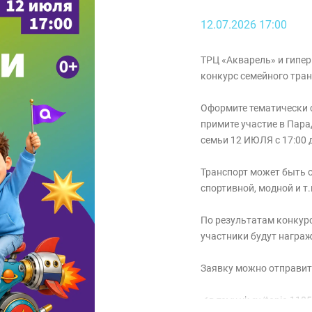
12.07.2026 17:00
ТРЦ «Акварель» и гипе
конкурс семейного тран
Оформите тематически с
примите участие в Пара
семьи 12 ИЮЛЯ с 17:00 
Транспорт может быть о
спортивной, модной и т.
По результатам конкурс
участники будут награ
Заявку можно отправит
✔в тему vk.ru/topic-118