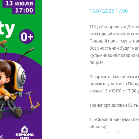
13.07.2025 17:00
ТРЦ «Акварель» и Детск
ежегодный конкурс сем
Главный приз - мультив
Всё участники будут н
Кульминация праздника 
пицца!
Оформите тематически с
примите участие в Пара
семьи 13 ИЮЛЯ с 17:00 
Транспорт должен быть
1. «Сказочный бум» (л
образы)
2. «АкваGoal-Тольятти 