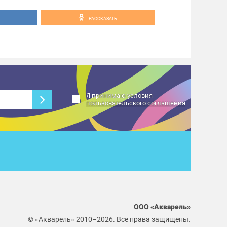
 (самые креативные и необычные решения в
)
РАССКАЗАТЬ
ее 3-х участников команды и транспорт
 в едином стиле)
ff» (Приз зрительских симпатий) —
дения конкурса по голосованию в нашей
Я принимаю условия
ть:
пользовательского соглашения
0070
 перенесено на фудкорт в связи с
 #события_Акварель
ООО «Акварель»
© «Акварель» 2010–2026. Все права защищены.