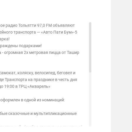
ое радио Тольятти 97,0 FM объявляют
ейного транспорта — «Авто Пати Бум»-5
арка!
аграждены подарками!
- огромная 2х метровая пицца от Ташир
амокат, коляску, велосипед, беговел и
де Транспорта на празднике в честь дня
до 19:00 в ТРЦ «Акварель»
 оформлен в одной из номинаций:
юбые сказочные и мультипликационные
спортивный» (любая спортивная тематика)