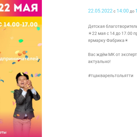
22.05.2022
14:00
с
до
Детская благотворител
☀22 мая с 14 до 17.00 
ярмарку Фабрика☀
Вас ждём МК от эксперт
актуально!
#тцакварельтольятти