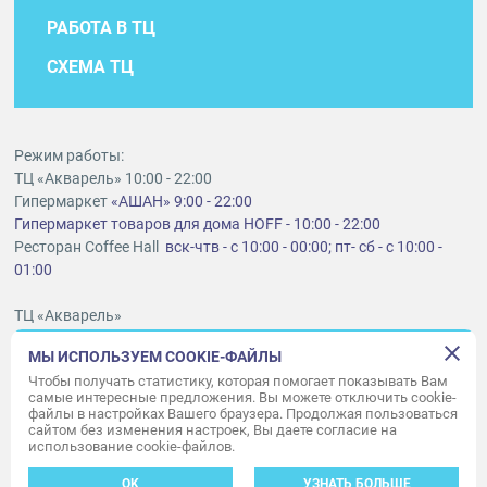
РАБОТА В ТЦ
СХЕМА ТЦ
Режим работы:
ТЦ «Акварель» 10:00 - 22:00
Гипермаркет
«АШАН» 9:00 - 22:00
Гипермаркет товаров для дома HOFF - 10:00 - 22:00
Ресторан Coffee Hall
вск-чтв - с 10:00 - 00:00; пт- сб - с 10:00 -
01:00
ТЦ «Акварель»
г. Тольятти, шоссе Южное, 6
МЫ ИСПОЛЬЗУЕМ COOKIE-ФАЙЛЫ
t
lt@aquarelle-centre.ru
Чтобы получать статистику, которая помогает показывать Вам
самые интересные предложения. Вы можете отключить cookie-
ООО «Акварель»
файлы в настройках Вашего браузера. Продолжая пользоваться
© «Акварель» 2010–2026. Все права защищены.
сайтом без изменения настроек, Вы даете согласие на
использование cookie-файлов.
Дизайн концепция сайта —
Адаптивный дизайн и программирование —
34
ВЕБ
OK
УЗНАТЬ БОЛЬШЕ