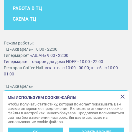
РАБОТА В ТЦ
СХЕМА ТЦ
Режим работы:
ТЦ «Акварель» 10:00 - 22:00
Гипермаркет
«АШАН» 9:00 - 22:00
Гипермаркет товаров для дома HOFF - 10:00 - 22:00
Ресторан Coffee Hall
вск-чтв - с 10:00 - 00:00; пт- сб - с 10:00 -
01:00
ТЦ «Акварель»
г. Тольятти, шоссе Южное, 6
МЫ ИСПОЛЬЗУЕМ COOKIE-ФАЙЛЫ
t
lt@aquarelle-centre.ru
Чтобы получать статистику, которая помогает показывать Вам
самые интересные предложения. Вы можете отключить cookie-
ООО «Акварель»
файлы в настройках Вашего браузера. Продолжая пользоваться
сайтом без изменения настроек, Вы даете согласие на
© «Акварель» 2010–2026. Все права защищены.
использование cookie-файлов.
Дизайн концепция сайта —
Адаптивный дизайн и программирование —
34
ВЕБ