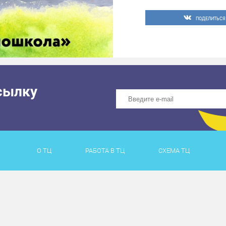
ПОДЕЛИТЬСЯ
сылку
О ТЦ
РАБОТА В ТЦ
СХЕМА ТЦ