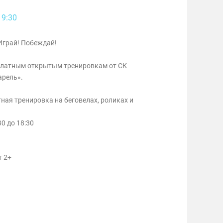
19:30
Играй! Побеждай!
платным открытым тренировкам от СК
арель».
тная тренировка на беговелах, роликах и
30 до 18:30
т 2+