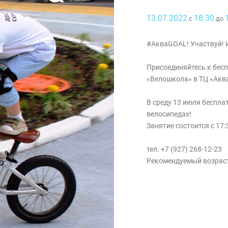
13.07.2022
18:30
с
до
#АкваGOAL! Участвуй! 
Присоединяйтесь к бес
«Велошкола» в ТЦ «Акв
В среду 13 июля беспла
велосипедах!
Занятие состоится с 17:
тел. +7 (927) 268-12-23
Рекомендуемый возрас