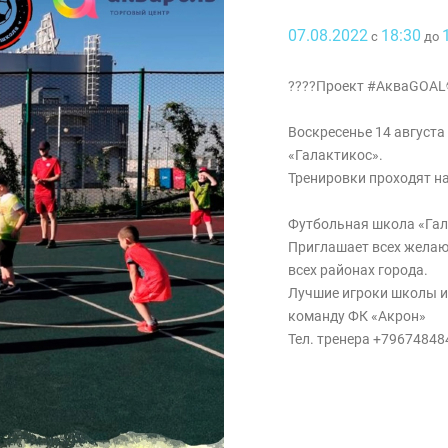
07.08.2022
18:30
с
до
????Проект #АкваGOA
Воскресенье 14 августа
«Галактикос».
Тренировки проходят н
Футбольная школа «Гал
Приглашает всех желающ
всех районах города.
Лучшие игроки школы и
команду ФК «Акрон»
Тел. тренера +7967484